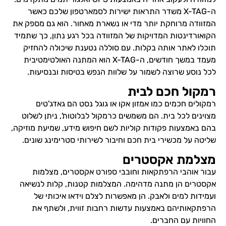
ה-X-TAG משדר התראות ישירות לסמארטפון שלכם כאשר
המזוודה מרוחקת יותר מדי או נשארת מאחור. הוא גם מספק את
הקואורדינטות המדויקות של המזוודה בכל רגע נתון, כך שתמיד
תוכלו לאתר אותה בקלות. עם סוללה נטענת שיכולה להחזיק
מעמד במשך חודשים, ה-X-TAG הוא המתנה האולטימטיבית
לכל נוסע שרוצה לשמור על שלוות הנפש בטיסות ובנסיעות.
רמקול חכם לבית
רמקולים חכמים כמו אמזון אקו או גוגל נסט הם גאדג'טים
מצוינים לכל בית. הם משמשים כרמקול לבלוטות', ניתן לשלוט
בהם באמצעות פקודות קוליות לשם חיפוש מידע, שמיעת מוזיקה,
שליטה על מכשירי בית חכם וחיבור לשירותי סטרימינג שונים.
מצלמת אקסטרים
עבור אוהבי הרפתקאות וחובבי ספורט אקסטרים, מצלמות
אקסטרים הן מתנה מדהימה. המצלמות קטנות, קלות לנשיאה
ועמידות למים ולאבק. הן מאפשרות לצלם וידאו איכותי של
הרפתקאותיהם באמצעות עדשות רחבות זווית, ולשתף את
החוויות עם החברים.