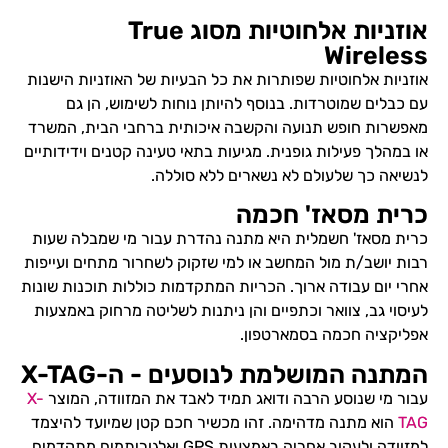
אוזניות אלחוטיות מסוג True
Wireless
אוזניות אלחוטיות שפותרות את כל הבעיות של האוזניות הישנות
עם כבלים שמוטרדות. בנוסף להיותן נוחות לשימוש, הן גם
מאפשרות חופש תנועה והקשבה איכותית ברחבי הבית, המשרד
או במהלך פעילות גופנית. מגיעות בתאי טעינה קטנים וידידותיים
לנשיאה כך שלעולם לא נשארים ללא סוללה.
כרית מסאז' חכמה
כרית מסאז' חשמלית היא מתנה נהדרת עבור מי שמבלה שעות
רבות יושב/ת מול המחשב או למי שזקוק לשחרור מתחים ועייפות
אחרי יום עבודה ארוך. הכריות המתקדמות כוללות תוכנות שונות
לעיסוי גב, צוואר וכתפיים והן ניתנות לשליטה מרחוק באמצעות
אפליקציה חכמה בסמארטפון.
המתנה המושלמת לנוסעים - ה-X-TAG
עבור מי שנוסע הרבה ודואג תמיד לאבד את המזוודה, המוצר
X-
TAG
הוא מתנה מדהימה. זהו מכשיר חכם קטן שמיועד להיצמד
למזוודה ולעקוב אחריה באמצעות GPS ואלגוריתמים מתקדמים.