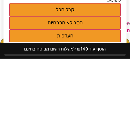
להפעיל.
כתפיות ומלמלה
קבל הכל
הסר לא הכרחיות
₪
99
₪
149
₪
23
₪
57
העדפות
מידע נוסף
מידע נוסף
מדיניות פרטיות
הוסף עוד ₪149 למשלוח רשום מבוטח בחינם
טייפ לחזה
סרט דבק אלסטי להרמה
ועיצוב החזה