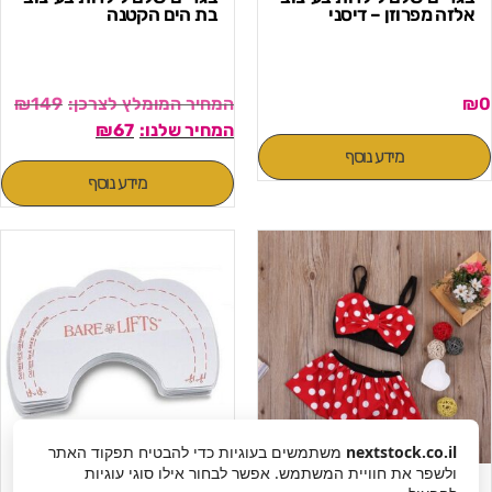
אלזה מפרוזן – דיסני
בת הים הקטנה
₪
149
₪
0
₪
67
מידע נוסף
מידע נוסף
nextstock.co.il
משתמשים בעוגיות כדי להבטיח תפקוד האתר
בגד ים שני חלקים לילדות
מדבקות להרמת חזה
ולשפר את חוויית המשתמש. אפשר לבחור אילו סוגי עוגיות
בעיצוב מיני מאוס עם