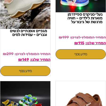
נעלי סניקרס ספיידרמן
מוארות לילדים – חוויה
מרגשת של גיבור על
מגפיים אופנתיים לנשים
וגברים – עמידות למים
₪
199
₪
115
₪
299
מידע נוסף
₪
149
מידע נוסף