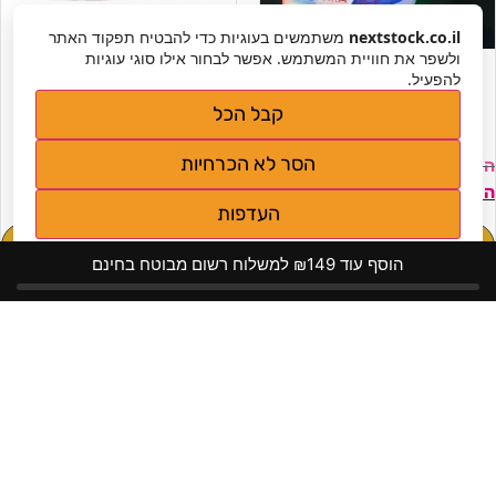
nextstock.co.il
משתמשים בעוגיות כדי להבטיח תפקוד האתר
נעלי סניקרס בעיצוב
נעלי גרב כדורגל מקצועיות
ולשפר את חוויית המשתמש. אפשר לבחור אילו סוגי עוגיות
ספיידרמן מוארות לילדים
ולמבוגרים וילדים
להפעיל.
קבל הכל
הסר לא הכרחיות
₪
299
₪
249
₪
174
₪
117
העדפות
מידע נוסף
מידע נוסף
מדיניות פרטיות
הוסף עוד ₪149 למשלוח רשום מבוטח בחינם