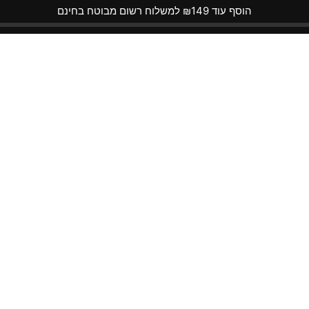
הוסף עוד ₪149 למשלוח רשום מבוטח בחינם
מידע נוסף
מידע נוסף
שה צמיד צבעוני חרוזים
אחסון עגילים בצורת יומן א