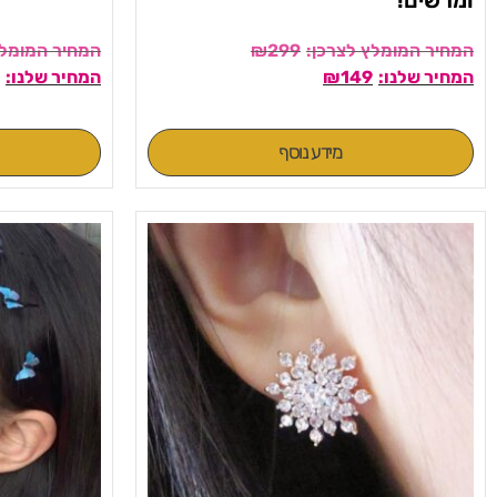
₪
299
₪
149
מידע נוסף