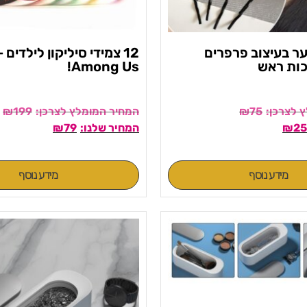
יער בעיצוב פרפרים
12 צמידי סיליקון לילדים
כות ראש
Among Us!
₪
199
₪
75
₪
79
₪
25
מידע נוסף
מידע נוסף