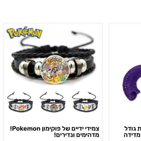
 גודל
צמידי ידיים של פוקימון Pokemon!
מדידה
מדהימים ונדירים!