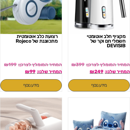
מקציף חלב אוטומטי
רצועת כלב אוטומטית
חשמלי חם וקר של
מתכווננת של Rojeco
DEVISIB
₪
199
₪
399
₪
99
₪
249
מידע נוסף
מידע נוסף