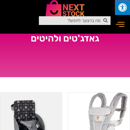
גאדג'טים ולהיטים