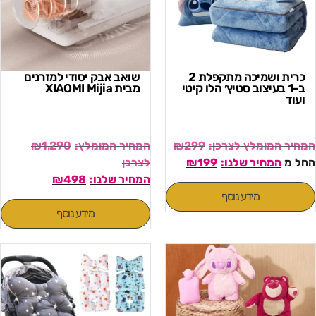
כרית ושמיכה מתקפלת 2
שואב אבק יסודי למזרנים
ב-1 בעיצוב סטיץ׳ הלו קיטי
מבית XIAOMI Mijia
ועוד
₪
1,290
₪
299
החל מ
199
₪
₪
498
מידע נוסף
מידע נוסף