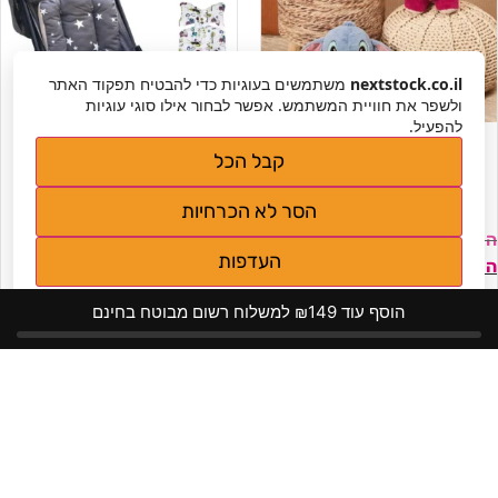
nextstock.co.il
משתמשים בעוגיות כדי להבטיח תפקוד האתר
ולשפר את חוויית המשתמש. אפשר לבחור אילו סוגי עוגיות
להפעיל.
בקבוק מים חמים בעיצוב
כרית אוניברסלית לתינוק
סטיץ׳
קבל הכל
הסר לא הכרחיות
₪
199
₪
149
העדפות
₪
99
₪
99
מדיניות פרטיות
הוסף עוד ₪149 למשלוח רשום מבוטח בחינם
מידע נוסף
מידע נוסף