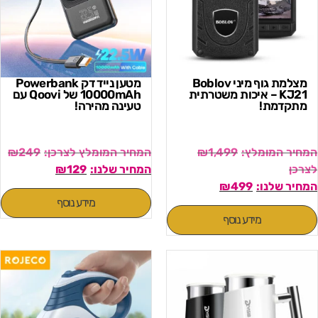
מצלמת גוף מיני Boblov
מטען נייד דק Powerbank
KJ21 – איכות משטרתית
10000mAh של Qoovi עם
מתקדמת!
טעינה מהירה!
₪
249
₪
1,499
₪
129
₪
499
מידע נוסף
מידע נוסף