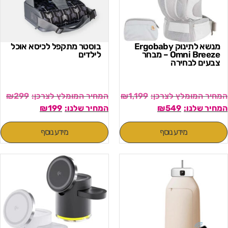
מנשא לתינוק Ergobaby
בוסטר מתקפל לכיסא אוכל
Omni Breeze – מבחר
לילדים
צבעים לבחירה
₪
299
₪
1,199
₪
199
₪
549
מידע נוסף
מידע נוסף