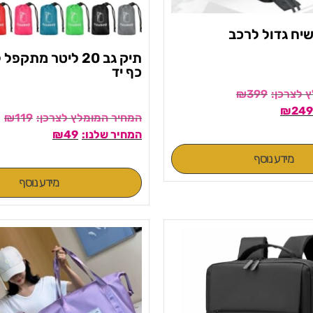
שיח גדול לרכב
תיק גב 20 ליטר מתק
כף יד
₪
399
₪
249
₪
119
₪
49
מידע נוסף
מידע נוסף