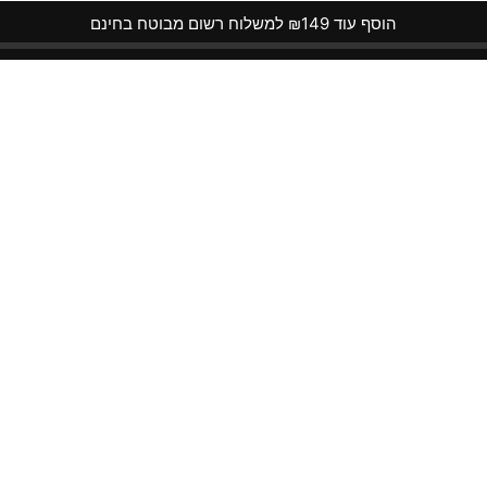
הוסף עוד ₪149 למשלוח רשום מבוטח בחינם
ר
קטגוריות
מתנות סוף שנה
קמפינג וטיולים
הלבשה תחתונה לנשים
ים
גאדג'טים
ות