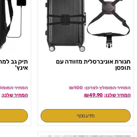
חגורת אוניברסלית מזוודה עם
תופסן
אינץ'
₪
100
₪
49.90
מידע נוסף