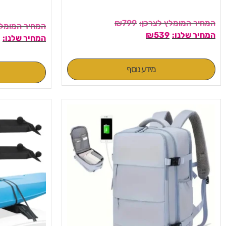
₪
799
₪
539
מידע נוסף