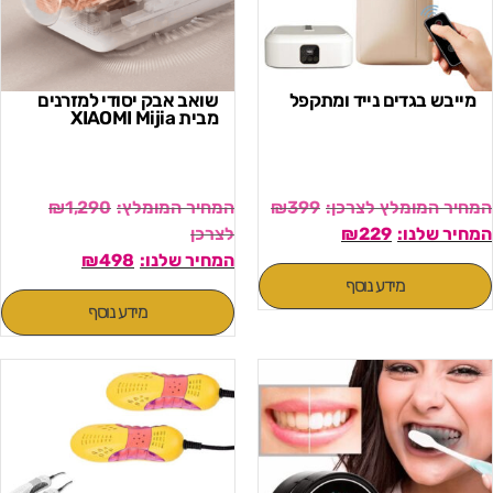
מייבש בגדים נייד ומתקפל
שואב אבק יסודי למזרנים
מבית XIAOMI Mijia
₪
1,290
₪
399
₪
229
₪
498
מידע נוסף
מידע נוסף