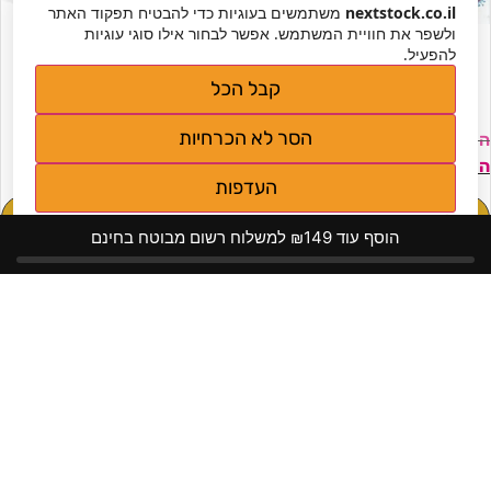
nextstock.co.il
משתמשים בעוגיות כדי להבטיח תפקוד האתר
מברשת אסלה קקטוס
מכשיר טיפול פנים ביתי –
ולשפר את חוויית המשתמש. אפשר לבחור אילו סוגי עוגיות
לניקוי עמוק ויסודי
אנטי אייג׳ינג להסרת אקנה
להפעיל.
ומיצוק העור
קבל הכל
הסר לא הכרחיות
₪
199
₪
199
₪
88
₪
99
העדפות
מידע נוסף
מידע נוסף
מדיניות פרטיות
הוסף עוד ₪149 למשלוח רשום מבוטח בחינם