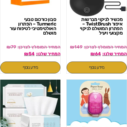
מכשיר לניקוי מברשות
סבון כורכום טבעי
איפור TwistBrush –
Turmeric – הפתרון
הפתרון המושלם לניקוי
האולטימטיבי לטיפוח עור
מקצועי ויעיל
מושלם
₪
79
₪
149
₪
54
₪
64
מידע נוסף
מידע נוסף