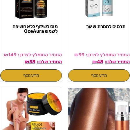
תרסיס להסרת שיער
מוס לשיזוף ללא חשיפה
לשמש OceAura
₪
149
₪
99
₪
58
₪
48
מידע נוסף
מידע נוסף