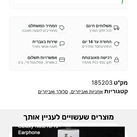
משלוחים חינם
המחיר המשתלם
לכל חלקי הארץ
מתחייבים להצעה הטובה
החזרה עד 14 יום
שירות בעברית
התחרטתם? מחזירים
מענה אנושי ומהיר
רכישה מאובטחת
אפשרויות תשלום
תקן PCI-SSL מחמיר
כ.אשראי, אפל/גוגל פיי, ביט
מק"ט
185203
קטגוריות
,
אוזניות ואביזרים
סלולר ואביזרים
מוצרים שעשויים לעניין אותך