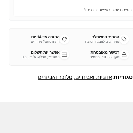
כותיים ביותר. חמישה כוכבים!"
המחיר המשתלם
החזרה עד 14 יום
מתחייבים להצעה הטובה
התחרטתם? מחזירים
רכישה מאובטחת
אפשרויות תשלום
תקן PCI-SSL מחמיר
כ.אשראי, אפל/גוגל פיי, ביט
גוריות
אוזניות ואביזרים
,
סלולר ואביזרים