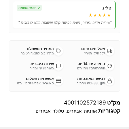
טלי ז.
✓
רוכש מאומת
★★★★★
"שירות אדיב ומהיר, חווית רכישה קלה ופשוטה ללא סיבוכים."
משלוחים חינם
המחיר המשתלם
לכל חלקי הארץ
מתחייבים להצעה הטובה
החזרה עד 14 יום
שירות בעברית
התחרטתם? מחזירים
מענה אנושי ומהיר
רכישה מאובטחת
אפשרויות תשלום
תקן PCI-SSL מחמיר
כ.אשראי, אפל/גוגל פיי, ביט
מק"ט
4001102572189
קטגוריות
,
אוזניות ואביזרים
סלולר ואביזרים