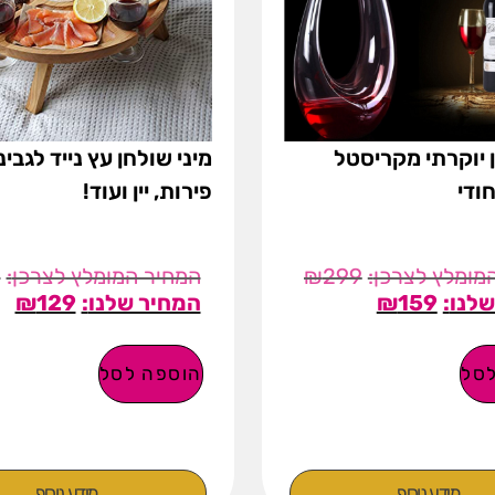
ן יוקרתי מקריסטל
מיני שולחן עץ נייד לגבינ
חודי
פירות, יין ועוד!
9
₪
299
₪
129
₪
159
סל
הוספה לסל
מידע נוסף
מידע נוסף