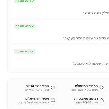
✓
רוכש מאומת
ומלץ בחום לכולם."
✓
רוכש מאומת
 בדיוק מה שציפיתי ותוך זמן קצר."
✓
רוכש מאומת
 קלה ופשוטה ללא סיבוכים."
המחיר המשתלם
החזרה עד 14 יום
מתחייבים להצעה הטובה
התחרטתם? מחזירים
רכישה מאובטחת
אפשרויות תשלום
תקן PCI-SSL מחמיר
כ.אשראי, אפל/גוגל פיי, ביט