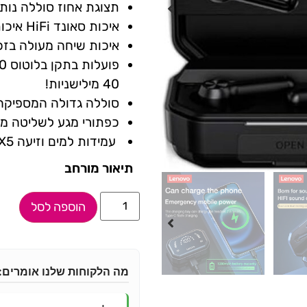
תצוגת אחוז סוללה נות
איכות סאונד HiFi איכותית בזכות דרייברים דואלים דינמיים איכותיים
איכות שיחה מעולה בזכות 
40 מילישניות!
סוללה גדולה המספיקה ל 3 שעות שמיעה לכל א
כפתורי מגע לשליטה מלאה
עמידות למים וזיעה IPX5
תיאור מורחב
הוספה לסל
מה הלקוחות שלנו אומרים: