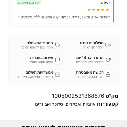
יעל ג.
✓
רוכש מאומת
★★★★★
"שירות אדיב ומהיר, חווית רכישה קלה ופשוטה ללא סיבוכים."
משלוחים חינם
המחיר המשתלם
לכל חלקי הארץ
מתחייבים להצעה הטובה
החזרה עד 14 יום
שירות בעברית
התחרטתם? מחזירים
מענה אנושי ומהיר
רכישה מאובטחת
אפשרויות תשלום
תקן PCI-SSL מחמיר
כ.אשראי, אפל/גוגל פיי, ביט
מק"ט
1005002531368876
קטגוריות
,
אוזניות ואביזרים
סלולר ואביזרים