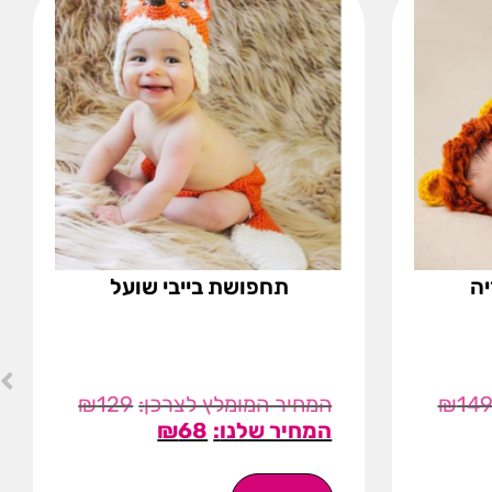
יה
תחפושת בייבי שועל
₪
129
₪
14
₪
68