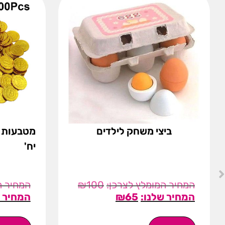
ביצי משחק לילדים
יח'
₪
100
₪
65