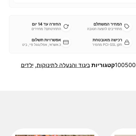
המחיר המשתלם
החזרה עד 14 יום
מתחייבים להצעה הטובה
התחרטתם? מחזירים
רכישה מאובטחת
אפשרויות תשלום
תקן PCI-SSL מחמיר
כ.אשראי, אפל/גוגל פיי, ביט
100500
קטגוריות
ביגוד והנעלה לתינוקות
,
ילדים