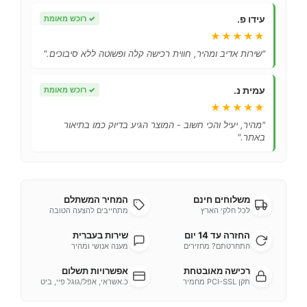
עידו פ.
✓
רוכש מאומת
★★★★★
"שירות אדיב ומהיר, חווית רכישה קלה ופשוטה ללא סיבוכים."
עמית נ.
✓
רוכש מאומת
★★★★★
"מהיר, יעיל והכי חשוב - המוצר הגיע בדיוק כמו בתיאור
באתר."
משלוחים חינם
המחיר המשתלם
לכל חלקי הארץ
מתחייבים להצעה הטובה
החזרה עד 14 יום
שירות בעברית
התחרטתם? מחזירים
מענה אנושי ומהיר
רכישה מאובטחת
אפשרויות תשלום
תקן PCI-SSL מחמיר
כ.אשראי, אפל/גוגל פיי, ביט