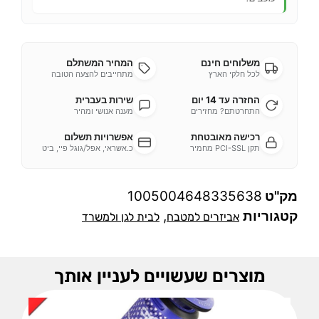
משלוחים חינם
המחיר המשתלם
לכל חלקי הארץ
מתחייבים להצעה הטובה
החזרה עד 14 יום
שירות בעברית
התחרטתם? מחזירים
מענה אנושי ומהיר
רכישה מאובטחת
אפשרויות תשלום
תקן PCI-SSL מחמיר
כ.אשראי, אפל/גוגל פיי, ביט
מק"ט
1005004648335638
קטגוריות
,
אביזרים למטבח
לבית לגן ולמשרד
מוצרים שעשויים לעניין אותך