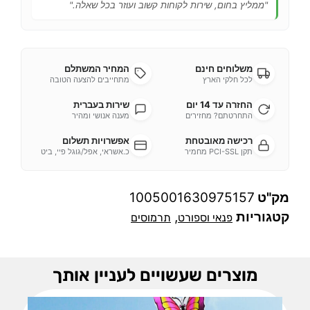
"ממליץ בחום, שירות לקוחות קשוב ועוזר בכל שאלה."
משלוחים חינם
המחיר המשתלם
לכל חלקי הארץ
מתחייבים להצעה הטובה
החזרה עד 14 יום
שירות בעברית
התחרטתם? מחזירים
מענה אנושי ומהיר
רכישה מאובטחת
אפשרויות תשלום
תקן PCI-SSL מחמיר
כ.אשראי, אפל/גוגל פיי, ביט
מק"ט
1005001630975157
קטגוריות
,
פנאי וספורט
תרמוסים
מוצרים שעשויים לעניין אותך