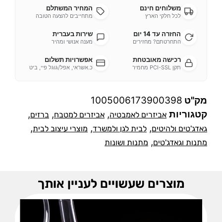
משלוחים חינם
המחיר המשתלם
לכל חלקי הארץ
מתחייבים להצעה הטובה
החזרה עד 14 יום
שירות בעברית
התחרטתם? מחזירים
מענה אנושי ומהיר
רכישה מאובטחת
אפשרויות תשלום
תקן PCI-SSL מחמיר
כ.אשראי, אפל/גוגל פיי, ביט
מק"ט
1005006173900398
קטגוריות
,
,
,
אביזרים לאמבטיה
אביזרים למטבח
ברזים
,
,
,
גאדג'טים ולהיטים
לבית לגן ולמשרד
מוצרי עיצוב לבית
,
מתנות וגאדג'טים
מתנות ושונות
מוצרים שעשויים לעניין אותך