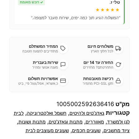
טלי ז.
✓
רוכש מאומת
★★★★★
"המשלוח הגיע תוך כמה ימים, שירות מעבר למצופה."
משלוחים חינם
המחיר המשתלם
לכל חלקי הארץ
מתחייבים להצעה הטובה
החזרה עד 14 יום
שירות בעברית
התחרטתם? מחזירים
מענה אנושי ומהיר
רכישה מאובטחת
אפשרויות תשלום
תקן PCI-SSL מחמיר
כ.אשראי, אפל/גוגל פיי, ביט
מק"ט
1005002592636416
קטגוריות
,
,
גאדג'טים ולהיטים
חשמל ואלקטרוניקה
לבית
,
,
,
,
לגן ולמשרד
מאווררים
מתנות וגאדג'טים
מתנות ושונות
,
,
ציוד מחשבים
שעונים חכמים
שעונים מעוצבים לבית