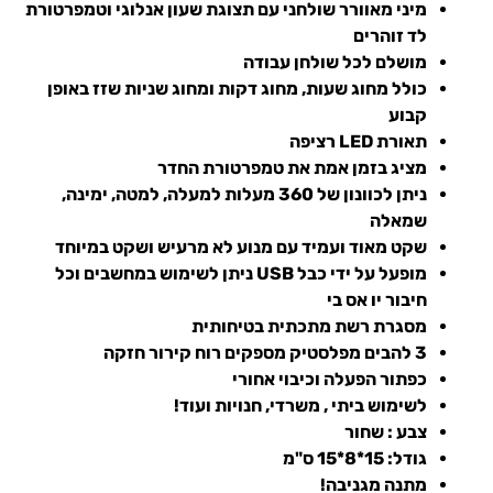
מיני מאוורר שולחני עם תצוגת שעון אנלוגי וטמפרטורת
לד זוהרים
מושלם לכל שולחן עבודה
כולל מחוג שעות, מחוג דקות ומחוג שניות שזז באופן
קבוע
תאורת LED רציפה
מציג בזמן אמת את טמפרטורת החדר
ניתן לכוונון של 360 מעלות למעלה, למטה, ימינה,
שמאלה
שקט מאוד ועמיד עם מנוע לא מרעיש ושקט במיוחד
מופעל על ידי כבל USB ניתן לשימוש במחשבים וכל
חיבור יו אס בי
מסגרת רשת מתכתית בטיחותית
3 להבים מפלסטיק מספקים רוח קירור חזקה
כפתור הפעלה וכיבוי אחורי
לשימוש ביתי , משרדי, חנויות ועוד!
צבע : שחור
גודל: 15*8*15 ס"מ
מתנה מגניבה!