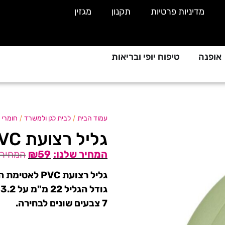
מדיניות פרטיות
תקנון
מגזין
אופנה
טיפוח יופי ובריאות
/
/
עמוד הבית
לבית לגן ולמשרד
חומרי ב
גליל רצועת PVC לחידוש ואיטום
₪
59
גליל רצועת PVC לאטימת הפינות באמבטיה, מקלחת, שירותים, כיור, מטבח ועוד!
גודל הגליל 22 מ"מ על 3.2 מטר,
7 צבעים שונים לבחירה.