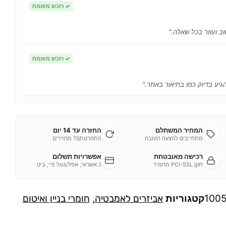
✓
רוכש מאומת
ב ועוזר בכל שאלה."
✓
רוכש מאומת
הגיע בדיוק כמו בתיאור באתר."
המחיר המשתלם
החזרה עד 14 יום
מתחייבים להצעה הטובה
התחרטתם? מחזירים
רכישה מאובטחת
אפשרויות תשלום
תקן PCI-SSL מחמיר
כ.אשראי, אפל/גוגל פיי, ביט
100
קטגוריות
אביזרים לאמבטיה
,
חומרי בניין ואיטום