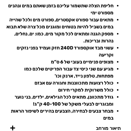
חליפת הצלה שתשמור עליכם בזמן שאתם במים ונהנים
מספורט ימי
מתאים עבור ספורט אקסטרים, ספורט מים ולכל שהייה
במים בשביל להיות בטוחים ומוגנים מכל צרה שלא תבוא
מספק הגנה ומתאים לכל מקור מים, כמו: ים, נחלים,
נהרות ובריכות.
עשוי מבד אוקספורד 240D חזק ועמיד בפני נזקים
וקריעה
מצופים פנימיים בעובי של 6 ס”מ
מגיע עם שני כיסי צד עבור הפריטים שלכם כמו
מפתחות, טלפון נייד, ארנק וכו'
כולל רצועות מתכווננות וחגורה עם אבזם
כולל משרוקית למקרי חירום
גודל מתכוונן, מתאים לכל הגילאים, ילדים, בני נוער
ומבוגרים לבעלי משקל של 40-100 ק”ג!
מבחר צבעים לבחירה, הצבעים בהירים לשיפור הראות
במים
תיאור מורחב