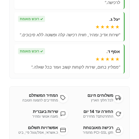
לרכישה."
יעל ג.
✓
רוכש מאומת
★★★★★
"שירות אדיב ומהיר, חווית רכישה קלה ופשוטה ללא סיבוכים."
אסף ד.
✓
רוכש מאומת
★★★★★
"ממליץ בחום, שירות לקוחות קשוב ועוזר בכל שאלה."
משלוחים חינם
המחיר המשתלם
לכל חלקי הארץ
מתחייבים להצעה הטובה
החזרה עד 14 יום
שירות בעברית
התחרטתם? מחזירים
מענה אנושי ומהיר
רכישה מאובטחת
אפשרויות תשלום
תקן PCI-SSL מחמיר
כ.אשראי, אפל/גוגל פיי, ביט