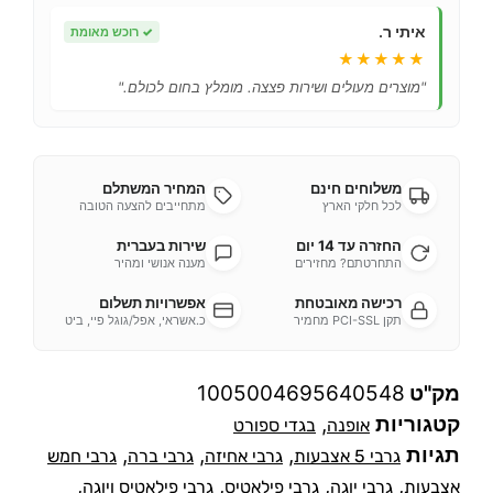
איתי ר.
✓
רוכש מאומת
★★★★★
"מוצרים מעולים ושירות פצצה. מומלץ בחום לכולם."
משלוחים חינם
המחיר המשתלם
לכל חלקי הארץ
מתחייבים להצעה הטובה
החזרה עד 14 יום
שירות בעברית
התחרטתם? מחזירים
מענה אנושי ומהיר
רכישה מאובטחת
אפשרויות תשלום
תקן PCI-SSL מחמיר
כ.אשראי, אפל/גוגל פיי, ביט
מק"ט
1005004695640548
קטגוריות
,
אופנה
בגדי ספורט
תגיות
,
,
,
גרבי 5 אצבעות
גרבי אחיזה
גרבי ברה
גרבי חמש
,
,
,
,
אצבעות
גרבי יוגה
גרבי פילאטיס
גרבי פילאטיס ויוגה