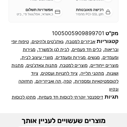
רכישה מאובטחת
אפשרויות תשלום
תקן PCI-SSL מחמיר
כ.אשראי, אפל/גוגל פיי, ביט
מק"ט
1005005909899701
קטגוריות
,
,
אביזרים למטבח
גאדג'טים ולהיטים
טיפוח יופי
,
,
,
ובריאות
כלים חד פעמיים
לבית לגן ולמשרד
מגירות
,
,
,
ומעמדים
מגשים, מגירות ומעמדים
מוצרי עיצוב לבית
,
,
,
מוצרים ייחודיים
מוצרים למטבח
מתנות וגאדג'טים
מתנות
,
,
,
ושונות
מתקני תלייה
ציוד לחנויות ועסקים
ציוד
,
,
לקוסמטיקאיות ומספרות
קפה, תה ואביזריהם
תחזוקה
ונקיון
תגיות
,
דיספנסר יוקרתי לכוסות חד פעמיות
מתקן לכוסות
מוצרים שעשויים לעניין אותך