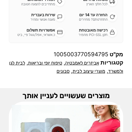
לכל חלקי הארץ
מתחייבים להצעה הטובה
החזרה עד 14 יום
שירות בעברית
התחרטתם? מחזירים
מענה אנושי ומהיר
רכישה מאובטחת
אפשרויות תשלום
תקן PCI-SSL מחמיר
כ.אשראי, אפל/גוגל פיי, ביט
מק"ט
1005003770594795
קטגוריות
,
,
אביזרים לאמבטיה
טיפוח יופי ובריאות
לבית לגן
,
,
ולמשרד
מוצרי עיצוב לבית
סבונים
מוצרים שעשויים לעניין אותך