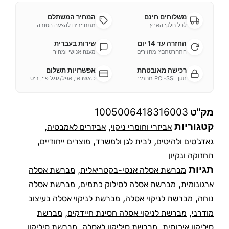
משלוחים חינם
המחיר המשתלם
לכל חלקי הארץ
מתחייבים להצעה הטובה
החזרה עד 14 יום
שירות בעברית
התחרטתם? מחזירים
מענה אנושי ומהיר
רכישה מאובטחת
אפשרויות תשלום
תקן PCI-SSL מחמיר
כ.אשראי, אפל/גוגל פיי, ביט
מק"ט
1005006418316003
קטגוריות
,
,
אביזרי וחומרי ניקוי
אביזרים לאמבטיה
,
,
,
גאדג'טים ולהיטים
לבית לגן ולמשרד
מוצרים ייחודיים
תחזוקה ונקיון
תגיות
,
מברשת אסלה אנטי-בקטריאלית
מברשת אסלה
,
,
ארגונומית
מברשת אסלה לסילוק כתמים
מברשת אסלה
,
,
נוחה
מברשת לניקוי אסלה
מברשת לניקוי אסלה בעיצוב
,
,
מודרני
מברשת לניקוי אסלה חסינת חיידקים
מברשת
,
,
סיליקון איכותית
מברשת סיליקון לאסלה
מברשת סיליקון