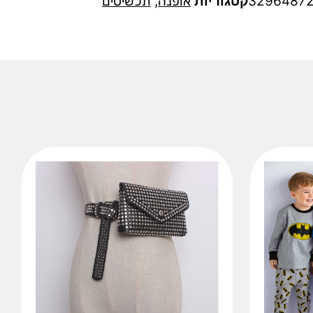
3296487
קטגוריות
אופנה
,
תכשיטים