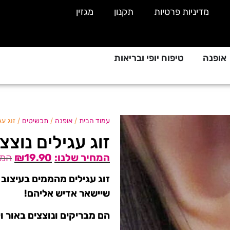
מדיניות פרטיות
תקנון
מגזין
אופנה
טיפוח יופי ובריאות
/
/
/ זוג ע
עמוד הבית
אופנה
תכשיטים
זוג עגילים נוצצ
₪
19.90
זוג עגילים מהממים בעיצוב 
שיישאר אדיש אליהם!
הם מבריקים ונוצצים באור ו