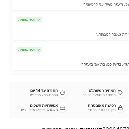
ר. האתר מאוד נוח לרכישה."
✓
רוכש מאומת
ירות מעבר למצופה."
✓
רוכש מאומת
הגיע בדיוק כמו בתיאור באתר."
המחיר המשתלם
החזרה עד 14 יום
מתחייבים להצעה הטובה
התחרטתם? מחזירים
רכישה מאובטחת
אפשרויות תשלום
תקן PCI-SSL מחמיר
כ.אשראי, אפל/גוגל פיי, ביט