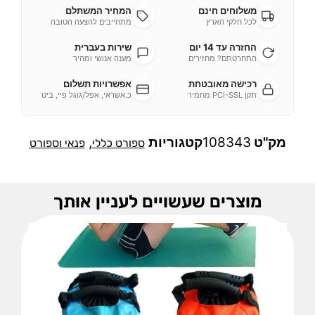
משלוחים חינם
המחיר המשתלם
לכל חלקי הארץ
מתחייבים להצעה הטובה
החזרה עד 14 יום
שירות בעברית
התחרטתם? מחזירים
מענה אנושי ומהיר
רכישה מאובטחת
אפשרויות תשלום
תקן PCI-SSL מחמיר
כ.אשראי, אפל/גוגל פיי, ביט
מק"ט
108343
קטגוריות
,
ספורט כללי
פנאי וספורט
מוצרים שעשויים לעניין אותך