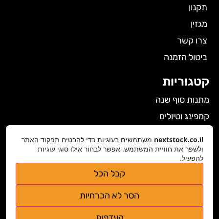
תקנון
מגזין
צרו קשר
ביטול הזמנה
קטגוריות
מתנות סוף שנה
קמפינג וטיולים
הלבשה תחתונה לנשים
nextstock.co.il
משתמשים בעוגיות כדי להבטיח תפקוד האתר
ולשפר את חוויית המשתמש. אפשר לבחור אילו סוגי עוגיות
גאדג'טים
להפעיל.
פרטי התקשרות
קבל הכל
nextstock.co.il@gmail.com
הסר לא הכרחיות
נגישות אתר
העדפות