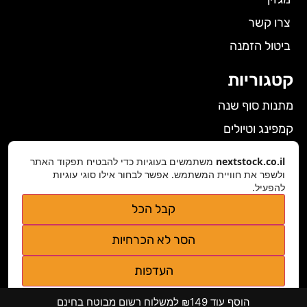
צרו קשר
ביטול הזמנה
קטגוריות
מתנות סוף שנה
קמפינג וטיולים
הלבשה תחתונה לנשים
nextstock.co.il
משתמשים בעוגיות כדי להבטיח תפקוד האתר
גאדג'טים
ולשפר את חוויית המשתמש. אפשר לבחור אילו סוגי עוגיות
להפעיל.
פרטי התקשרות
קבל הכל
nextstock.co.il@gmail.com
הסר לא הכרחיות
נגישות אתר
העדפות
מדיניות פרטיות
הוסף עוד ₪149 למשלוח רשום מבוטח בחינם