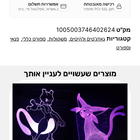
רכישה מאובטחת
אפשרויות תשלום
תקן PCI-SSL מחמיר
כ.אשראי, אפל/גוגל פיי, ביט
מק"ט
1005003746402624
קטגוריות
,
,
,
גאדג'טים ולהיטים
משקולות
ספורט כללי
פנאי
וספורט
מוצרים שעשויים לעניין אותך