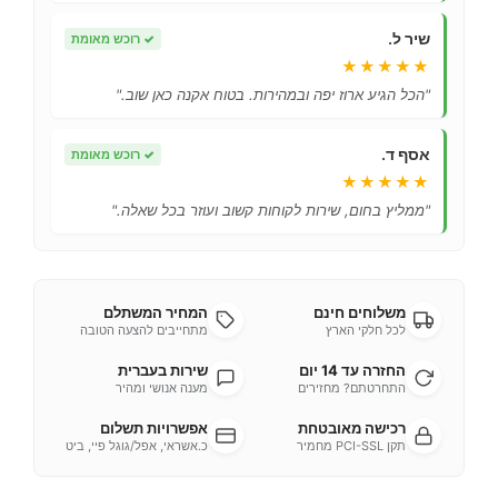
שיר ל.
✓
רוכש מאומת
★★★★★
"הכל הגיע ארוז יפה ובמהירות. בטוח אקנה כאן שוב."
אסף ד.
✓
רוכש מאומת
★★★★★
"ממליץ בחום, שירות לקוחות קשוב ועוזר בכל שאלה."
משלוחים חינם
המחיר המשתלם
לכל חלקי הארץ
מתחייבים להצעה הטובה
החזרה עד 14 יום
שירות בעברית
התחרטתם? מחזירים
מענה אנושי ומהיר
רכישה מאובטחת
אפשרויות תשלום
תקן PCI-SSL מחמיר
כ.אשראי, אפל/גוגל פיי, ביט