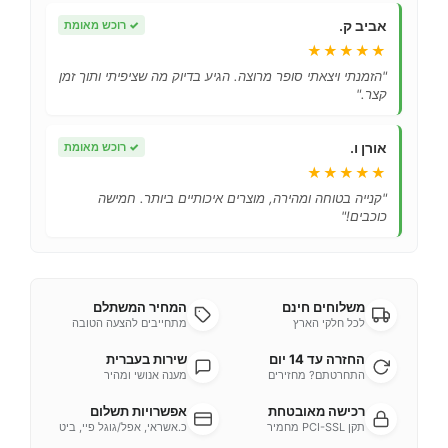
אביב ק.
✓
רוכש מאומת
★★★★★
"הזמנתי ויצאתי סופר מרוצה. הגיע בדיוק מה שציפיתי ותוך זמן
קצר."
אורן ו.
✓
רוכש מאומת
★★★★★
"קנייה בטוחה ומהירה, מוצרים איכותיים ביותר. חמישה
כוכבים!"
משלוחים חינם
המחיר המשתלם
לכל חלקי הארץ
מתחייבים להצעה הטובה
החזרה עד 14 יום
שירות בעברית
התחרטתם? מחזירים
מענה אנושי ומהיר
רכישה מאובטחת
אפשרויות תשלום
תקן PCI-SSL מחמיר
כ.אשראי, אפל/גוגל פיי, ביט