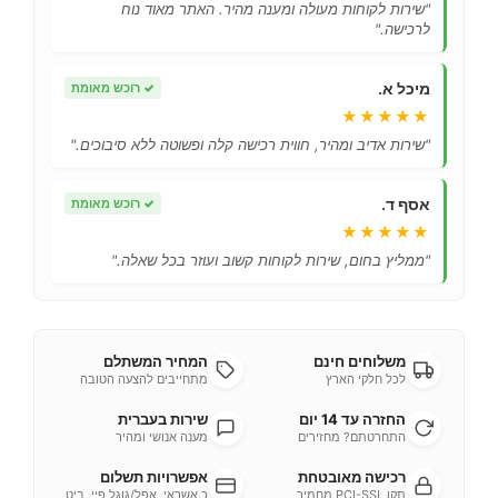
"שירות לקוחות מעולה ומענה מהיר. האתר מאוד נוח
לרכישה."
מיכל א.
✓
רוכש מאומת
★★★★★
"שירות אדיב ומהיר, חווית רכישה קלה ופשוטה ללא סיבוכים."
אסף ד.
✓
רוכש מאומת
★★★★★
"ממליץ בחום, שירות לקוחות קשוב ועוזר בכל שאלה."
משלוחים חינם
המחיר המשתלם
לכל חלקי הארץ
מתחייבים להצעה הטובה
החזרה עד 14 יום
שירות בעברית
התחרטתם? מחזירים
מענה אנושי ומהיר
רכישה מאובטחת
אפשרויות תשלום
תקן PCI-SSL מחמיר
כ.אשראי, אפל/גוגל פיי, ביט