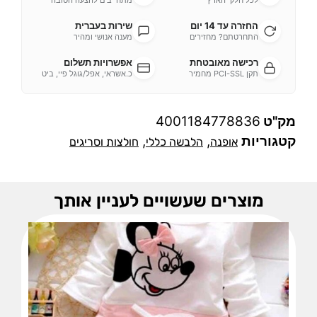
לכל חלקי הארץ
מתחייבים להצעה הטובה
החזרה עד 14 יום
שירות בעברית
התחרטתם? מחזירים
מענה אנושי ומהיר
רכישה מאובטחת
אפשרויות תשלום
תקן PCI-SSL מחמיר
כ.אשראי, אפל/גוגל פיי, ביט
מק"ט
4001184778836
קטגוריות
,
,
אופנה
הלבשה כללי
חולצות וסריגים
מוצרים שעשויים לעניין אותך