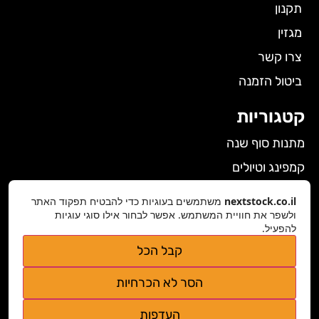
תקנון
מגזין
צרו קשר
ביטול הזמנה
קטגוריות
מתנות סוף שנה
קמפינג וטיולים
הלבשה תחתונה לנשים
nextstock.co.il
משתמשים בעוגיות כדי להבטיח תפקוד האתר
ולשפר את חוויית המשתמש. אפשר לבחור אילו סוגי עוגיות
גאדג'טים
להפעיל.
פרטי התקשרות
קבל הכל
nextstock.co.il@gmail.com
הסר לא הכרחיות
נגישות אתר
העדפות