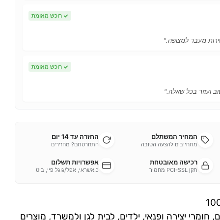
✓
רוכש מאומת
ירות מעבר למצופה."
✓
רוכש מאומת
ב ועוזר בכל שאלה."
המחיר המשתלם
החזרה עד 14 יום
מתחייבים להצעה הטובה
התחרטתם? מחזירים
רכישה מאובטחת
אפשרויות תשלום
תקן PCI-SSL מחמיר
כ.אשראי, אפל/גוגל פיי, ביט
10
ם
,
חומרי יצירה ופנאי
,
ילדים
,
לבית לגן ולמשרד
,
מוצרים