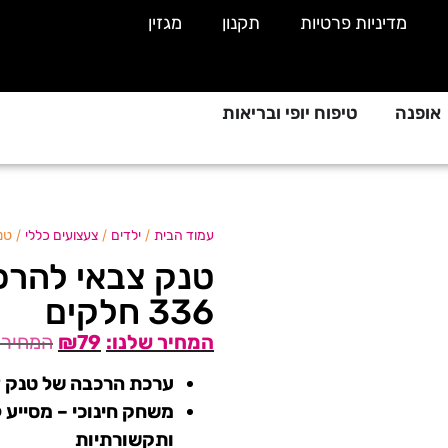
מדיניות פרטיות
תקנון
מגזין
אופנה
טיפוח יופי ובריאות
/
/
/ טנק
עמוד הבית
ילדים
צעצועים כללי
טנק צבאי להרכ
336 חלקים
₪
79
ערכת הרכבה של טנק צב
משחק חינוכי – מסייע ל
ותקשורתיות