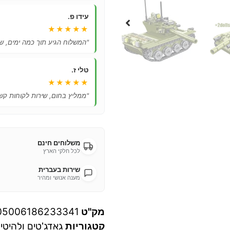
עידו פ.
★★★★★
"המשלוח הגיע תוך כמה ימים, ש
טלי ז.
★★★★★
"ממליץ בחום, שירות לקוחות קשו
משלוחים חינם
לכל חלקי הארץ
שירות בעברית
מענה אנושי ומהיר
מק"ט
05006186233341
קטגוריות
גאדג'טים ולהיטי