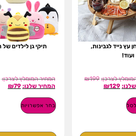
ן עץ נייד לגבינות,
תיקי גן לילדים של ח
 ועוד!
9
₪
199
₪
79
₪
129
סל
בחר אפשרויות