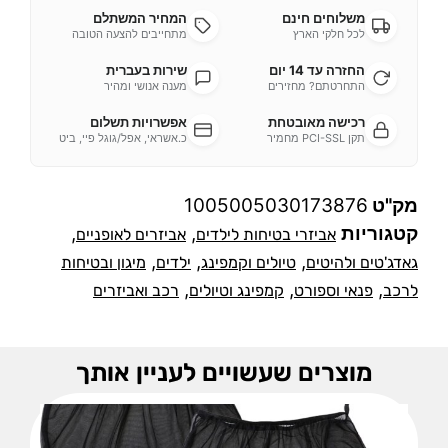
משלוחים חינם
המחיר המשתלם
לכל חלקי הארץ
מתחייבים להצעה הטובה
החזרה עד 14 יום
שירות בעברית
התחרטתם? מחזירים
מענה אנושי ומהיר
רכישה מאובטחת
אפשרויות תשלום
תקן PCI-SSL מחמיר
כ.אשראי, אפל/גוגל פיי, ביט
מק"ט
1005005030173876
קטגוריות
,
,
אביזרי בטיחות לילדים
אביזרים לאופניים
,
,
,
גאדג'טים ולהיטים
טיולים וקמפינג
ילדים
מיגון ובטיחות
,
,
,
לרכב
פנאי וספורט
קמפינג וטיולים
רכב ואביזרים
מוצרים שעשויים לעניין אותך