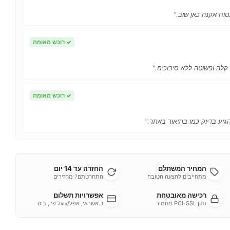
טוח אקנה כאן שוב."
✓
רוכש מאומת
 קלה ופשוטה ללא סיבוכים."
✓
רוכש מאומת
הגיע בדיוק כמו בתיאור באתר."
המחיר המשתלם
החזרה עד 14 יום
מתחייבים להצעה הטובה
התחרטתם? מחזירים
רכישה מאובטחת
אפשרויות תשלום
תקן PCI-SSL מחמיר
כ.אשראי, אפל/גוגל פיי, ביט