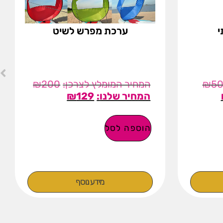
י
ערכת מפרש לשיט
₪
200
₪
5
₪
129
הוספה לסל
מידע נוסף