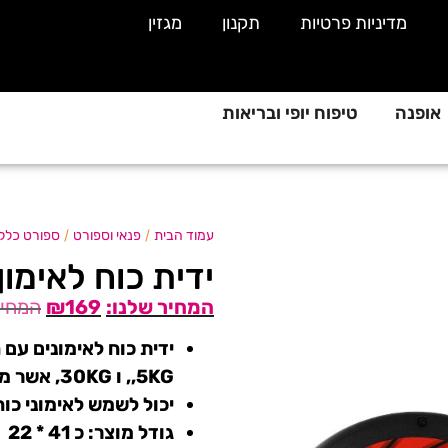
מדיניות פרטיות
תקנון
מגזין
אופנה
טיפוח יופי ובריאות
/
/
עמוד הבית
פנאי וספורט
ספורט כללי
ידית כוח לאימון
₪
169
,5KG, ו 30KG, אשר מתאימים לדרגות שונות ולפי הצרכים שלכם.
יכול לשמש לאימוני כוח,
גודל מוצר: כ 41 * 22 * 3.5 ס"מ