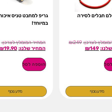
לם חבלים לסירה
גריפ למחבט טניס איכות
במיוחד!
0
₪
249
₪
19.90
₪
149
סל
הוספה לסל
מידע נוסף
מידע נוסף