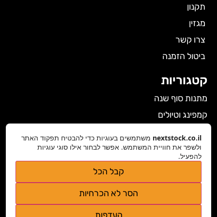
תקנון
מגזין
צרו קשר
ביטול הזמנה
קטגוריות
מתנות סוף שנה
קמפינג וטיולים
הלבשה תחתונה לנשים
nextstock.co.il
משתמשים בעוגיות כדי להבטיח תפקוד האתר
גאדג'טים
ולשפר את חוויית המשתמש. אפשר לבחור אילו סוגי עוגיות
להפעיל.
פרטי התקשרות
קבל הכל
nextstock.co.il@gmail.com
הסר לא הכרחיות
נגישות אתר
העדפות