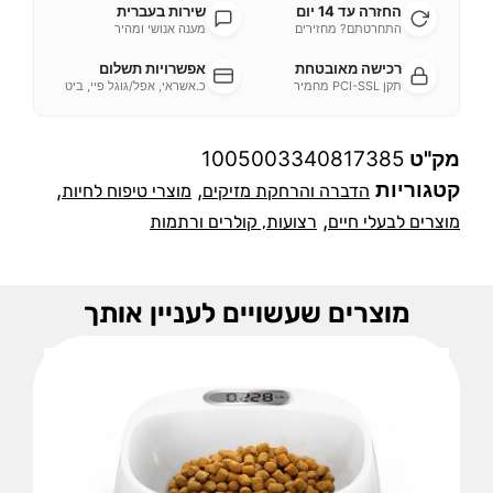
החזרה עד 14 יום
שירות בעברית
התחרטתם? מחזירים
מענה אנושי ומהיר
רכישה מאובטחת
אפשרויות תשלום
תקן PCI-SSL מחמיר
כ.אשראי, אפל/גוגל פיי, ביט
מק"ט
1005003340817385
קטגוריות
,
,
הדברה והרחקת מזיקים
מוצרי טיפוח לחיות
,
מוצרים לבעלי חיים
רצועות, קולרים ורתמות
מוצרים שעשויים לעניין אותך