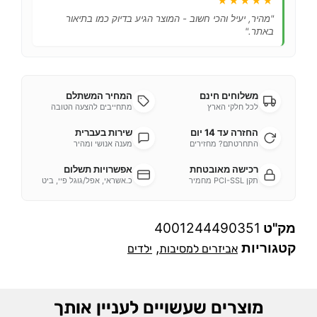
★★★★★
"מהיר, יעיל והכי חשוב - המוצר הגיע בדיוק כמו בתיאור
באתר."
משלוחים חינם
המחיר המשתלם
לכל חלקי הארץ
מתחייבים להצעה הטובה
החזרה עד 14 יום
שירות בעברית
התחרטתם? מחזירים
מענה אנושי ומהיר
רכישה מאובטחת
אפשרויות תשלום
תקן PCI-SSL מחמיר
כ.אשראי, אפל/גוגל פיי, ביט
מק"ט
4001244490351
קטגוריות
,
אביזרים למסיבות
ילדים
מוצרים שעשויים לעניין אותך