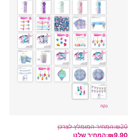
נקה
₪
20
₪
9.90