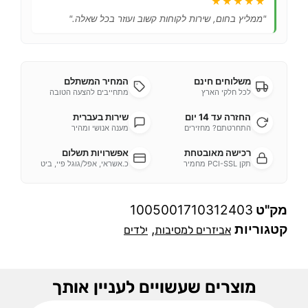
★★★★★
"ממליץ בחום, שירות לקוחות קשוב ועוזר בכל שאלה."
משלוחים חינם
המחיר המשתלם
לכל חלקי הארץ
מתחייבים להצעה הטובה
החזרה עד 14 יום
שירות בעברית
התחרטתם? מחזירים
מענה אנושי ומהיר
רכישה מאובטחת
אפשרויות תשלום
תקן PCI-SSL מחמיר
כ.אשראי, אפל/גוגל פיי, ביט
מק"ט
1005001710312403
קטגוריות
,
אביזרים למסיבות
ילדים
מוצרים שעשויים לעניין אותך