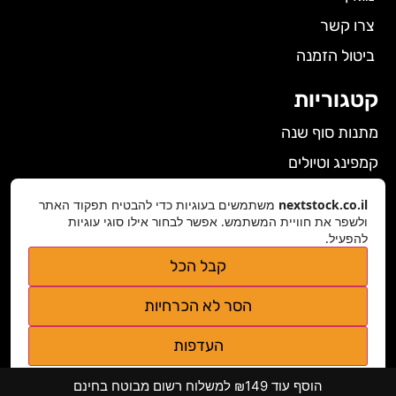
צרו קשר
ביטול הזמנה
קטגוריות
מתנות סוף שנה
קמפינג וטיולים
הלבשה תחתונה לנשים
nextstock.co.il
משתמשים בעוגיות כדי להבטיח תפקוד האתר
גאדג'טים
ולשפר את חוויית המשתמש. אפשר לבחור אילו סוגי עוגיות
להפעיל.
פרטי התקשרות
קבל הכל
nextstock.co.il@gmail.com
הסר לא הכרחיות
נגישות אתר
העדפות
מדיניות פרטיות
הוסף עוד ₪149 למשלוח רשום מבוטח בחינם