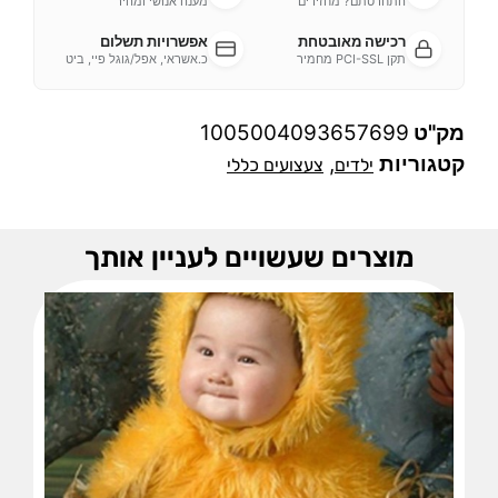
התחרטתם? מחזירים
מענה אנושי ומהיר
רכישה מאובטחת
אפשרויות תשלום
תקן PCI-SSL מחמיר
כ.אשראי, אפל/גוגל פיי, ביט
מק"ט
1005004093657699
קטגוריות
,
ילדים
צעצועים כללי
מוצרים שעשויים לעניין אותך