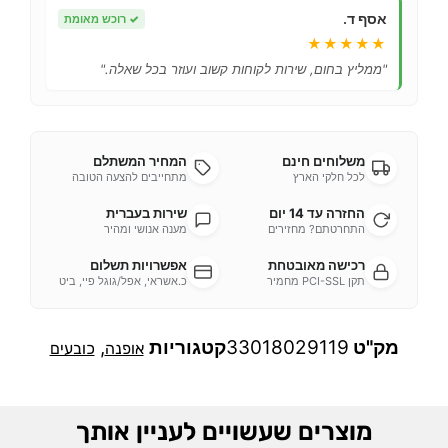
אסף ד.
✓
רוכש מאומת
★★★★★
"ממליץ בחום, שירות לקוחות קשוב ועוזר בכל שאלה."
משלוחים חינם
המחיר המשתלם
לכל חלקי הארץ
מתחייבים להצעה הטובה
החזרה עד 14 יום
שירות בעברית
התחרטתם? מחזירים
מענה אנושי ומהיר
רכישה מאובטחת
אפשרויות תשלום
תקן PCI-SSL מחמיר
כ.אשראי, אפל/גוגל פיי, ביט
מק"ט
33018029119
קטגוריות
,
אופנה
כובעים
מוצרים שעשויים לעניין אותך