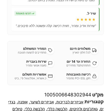
"מוצרים מעולים ושירות פצצה. מומלץ בחום לכולם."
שיר ל.
✓
רוכש מאומת
★★★★★
"שירות אדיב ומהיר, חווית רכישה קלה ופשוטה ללא סיבוכים."
משלוחים חינם
המחיר המשתלם
לכל חלקי הארץ
מתחייבים להצעה הטובה
החזרה עד 14 יום
שירות בעברית
התחרטתם? מחזירים
מענה אנושי ומהיר
רכישה מאובטחת
אפשרויות תשלום
תקן PCI-SSL מחמיר
כ.אשראי, אפל/גוגל פיי, ביט
מק"ט
1005006648302944
קטגוריות
,
,
,
אביזרים לבריכות
אביזרים לשיער
אופנה
בגדי
,
,
,
,
ים
גאדג'טים ולהיטים
הלבשה כללי
הלבשה כללי
טיולים