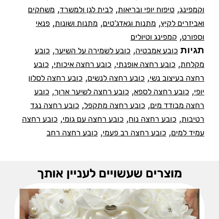
,
,
,
וקמפינג
טיפוח יופי ובריאות
לבית לגן ולמשרד
משחקים
,
,
,
ואביזרים לקיץ
מתנות וגאדג'טים
מתנות ושונות
פנאי
,
וספורט
קמפינג וטיולים
תגיות
,
,
כובע אמבטיה
כובע לשמירה על השיער
כובע
,
,
,
מקלחת
כובע רחצה אופנתי
כובע רחצה איכותי
כובע
,
,
רחצה בעיצוב נשי
כובע רחצה לנשים
כובע רחצה לסלון
,
,
,
יופי
כובע רחצה לספא
כובע רחצה לשיער ארוך
כובע
,
,
רחצה מבודד מים
כובע רחצה מתקפל
כובע רחצה נגד
,
,
,
רטיבות
כובע רחצה נוח
כובע רחצה עם גומי
כובע רחצה
,
,
עמיד למים
כובע רחצה רב פעמי
כובע רחצה רחב
מוצרים שעשויים לעניין אותך