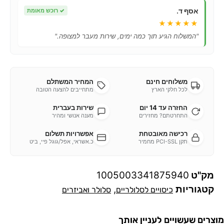
אסף ד.
✓
רוכש מאומת
★★★★★
"המשלוח הגיע תוך כמה ימים, שירות מעבר למצופה."
משלוחים חינם
המחיר המשתלם
לכל חלקי הארץ
מתחייבים להצעה הטובה
החזרה עד 14 יום
שירות בעברית
התחרטתם? מחזירים
מענה אנושי ומהיר
רכישה מאובטחת
אפשרויות תשלום
תקן PCI-SSL מחמיר
כ.אשראי, אפל/גוגל פיי, ביט
מק"ט
1005003341875940
קטגוריות
,
כיסויים לסלולריים
סלולר ואביזרים
מוצרים שעשויים לעניין אותך