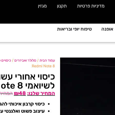
מדיניות פרטיות
תקנון
מגזין
אופנה
טיפוח יופי ובריאות
/
/
עמוד הבית
סלולר ואביזרים
כיסויים 
Redmi Note 8
כיסוי אחורי עשו
לשיואמי Xiaomi Redmi Note 8
₪
48
כיסוי קרבון איכותי ל
עיצוב פשוט ואלגנטי ע