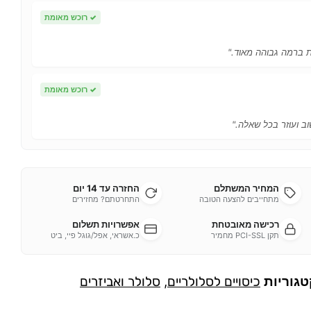
✓
רוכש מאומת
ות ברמה גבוהה מאוד."
✓
רוכש מאומת
ב ועוזר בכל שאלה."
המחיר המשתלם
החזרה עד 14 יום
מתחייבים להצעה הטובה
התחרטתם? מחזירים
רכישה מאובטחת
אפשרויות תשלום
תקן PCI-SSL מחמיר
כ.אשראי, אפל/גוגל פיי, ביט
טגוריות
כיסויים לסלולריים
,
סלולר ואביזרים