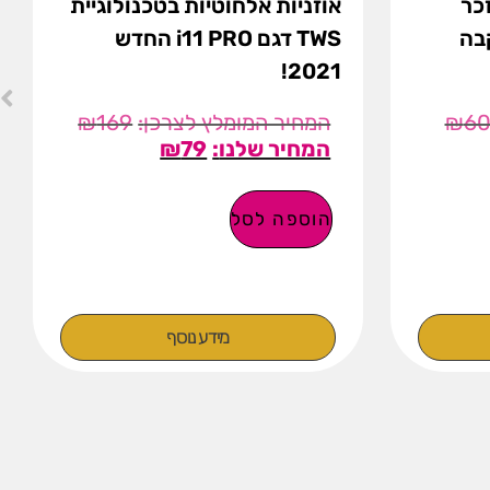
 מ"מ זכר
אוזניות אלחוטיות בטכנולוגיית
TWS דגם i11 PRO החדש
2021!
₪
169
₪
6
₪
79
הוספה לסל
מידע נוסף