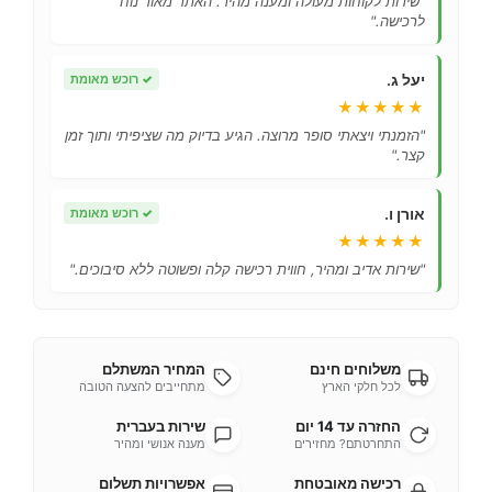
"שירות לקוחות מעולה ומענה מהיר. האתר מאוד נוח
לרכישה."
יעל ג.
✓
רוכש מאומת
★★★★★
"הזמנתי ויצאתי סופר מרוצה. הגיע בדיוק מה שציפיתי ותוך זמן
קצר."
אורן ו.
✓
רוכש מאומת
★★★★★
"שירות אדיב ומהיר, חווית רכישה קלה ופשוטה ללא סיבוכים."
משלוחים חינם
המחיר המשתלם
לכל חלקי הארץ
מתחייבים להצעה הטובה
החזרה עד 14 יום
שירות בעברית
התחרטתם? מחזירים
מענה אנושי ומהיר
רכישה מאובטחת
אפשרויות תשלום