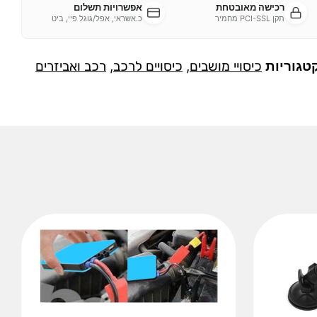
רכישה מאובטחת
אפשרויות תשלום
תקן PCI-SSL מחמיר
כ.אשראי, אפל/גוגל פיי, ביט
טגוריות
כיסויי מושבים
,
כיסויים לרכב
,
רכב ואביזרים