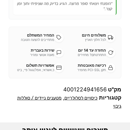
"הזמנתי ויצאתי סופר מרוצה. הגיע בדיוק מה שציפיתי ותוך זמן
קצר."
משלוחים חינם
המחיר המשתלם
לכל חלקי הארץ
מתחייבים להצעה הטובה
החזרה עד 14 יום
שירות בעברית
התחרטתם? מחזירים
מענה אנושי ומהיר
רכישה מאובטחת
אפשרויות תשלום
תקן PCI-SSL מחמיר
כ.אשראי, אפל/גוגל פיי, ביט
מק"ט
4001224941656
קטגוריות
,
כיסויים לסלולריים
מטענים ניידים / סוללות
גיבוי