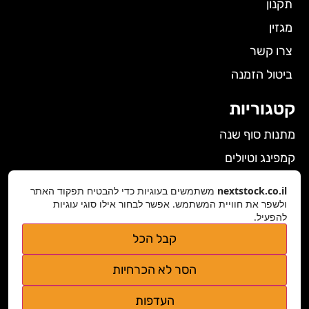
תקנון
מגזין
צרו קשר
ביטול הזמנה
קטגוריות
מתנות סוף שנה
קמפינג וטיולים
הלבשה תחתונה לנשים
nextstock.co.il
משתמשים בעוגיות כדי להבטיח תפקוד האתר
ולשפר את חוויית המשתמש. אפשר לבחור אילו סוגי עוגיות
גאדג'טים
להפעיל.
פרטי התקשרות
קבל הכל
nextstock.co.il@gmail.com
הסר לא הכרחיות
נגישות אתר
העדפות