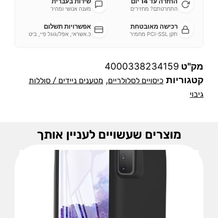
החזרה עד 14 יום
שירות בעברית
התחרטתם? מחזירים
מענה אנושי ומהיר
רכישה מאובטחת
אפשרויות תשלום
תקן PCI-SSL מחמיר
כ.אשראי, אפל/גוגל פיי, ביט
מק"ט
4000338234159
קטגוריות
,
כיסויים לסלולריים
מטענים ניידים / סוללות
גיבוי
מוצרים שעשויים לעניין אותך