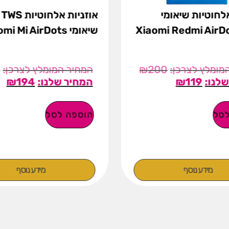
אלחוטיות שיאומי
או
Xiaomi Redmi AirD
שיאומי Xiaomi Mi AirDots
9
₪
200
₪
194
₪
119
סל
הוספה לסל
מידע נוסף
מידע נוסף