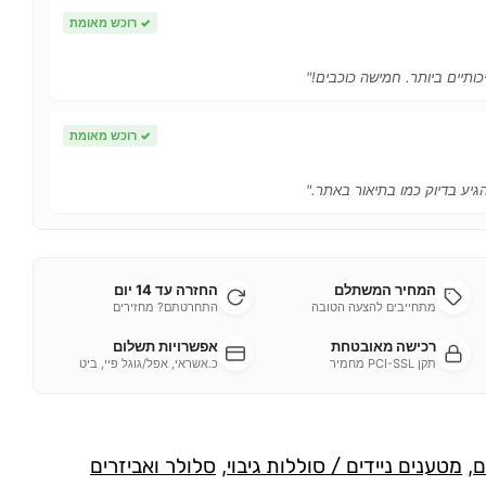
✓
רוכש מאומת
כותיים ביותר. חמישה כוכבים!"
✓
רוכש מאומת
הגיע בדיוק כמו בתיאור באתר."
המחיר המשתלם
החזרה עד 14 יום
מתחייבים להצעה הטובה
התחרטתם? מחזירים
רכישה מאובטחת
אפשרויות תשלום
תקן PCI-SSL מחמיר
כ.אשראי, אפל/גוגל פיי, ביט
ם
,
מטענים ניידים / סוללות גיבוי
,
סלולר ואביזרים