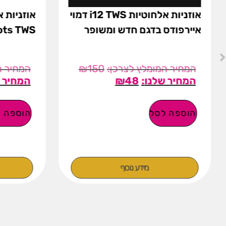
אוזניות אלחוטיות i12 TWS דמוי
אוזניות 
איירפודס בדגם חדש ומשופר
ots TWS
₪
150
₪
48
הוספה לסל
הוספה ל
מידע נוסף