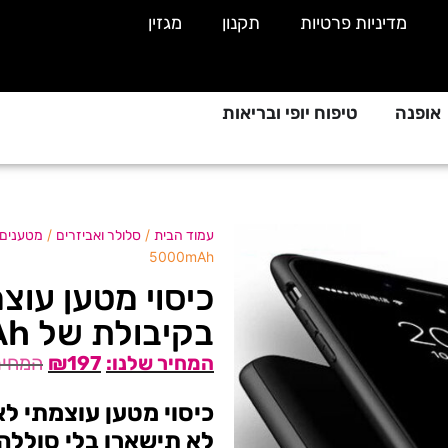
מדיניות פרטיות
תקנון
מגזין
אופנה
טיפוח יופי ובריאות
/
/
עמוד הבית
סלולר ואביזרים
מטענים נ
5000mAh
בקיבולת של 5000mAh
₪
197
לא תישארו בלי סוללה 