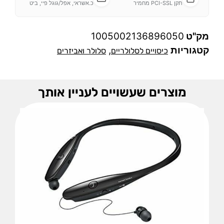
תקן PCI-SSL מחמיר
כ.אשראי, אפל/גוגל פיי, ביט
מק"ט
1005002136896050
קטגוריות
,
כיסויים לסלולריים
סלולר ואביזרים
מוצרים שעשויים לעניין אותך