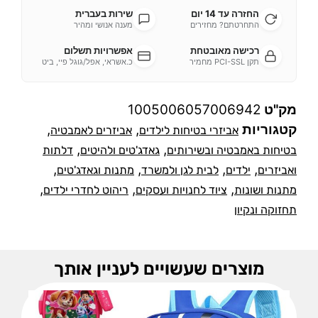
החזרה עד 14 יום
שירות בעברית
התחרטתם? מחזירים
מענה אנושי ומהיר
רכישה מאובטחת
אפשרויות תשלום
תקן PCI-SSL מחמיר
כ.אשראי, אפל/גוגל פיי, ביט
מק"ט
1005006057006942
קטגוריות
,
,
אביזרי בטיחות לילדים
אביזרים לאמבטיה
,
,
בטיחות באמבטיה ובשירותים
גאדג'טים ולהיטים
דלתות
,
,
,
,
ואביזרים
ילדים
לבית לגן ולמשרד
מתנות וגאדג'טים
,
,
,
מתנות ושונות
ציוד לחנויות ועסקים
ריהוט לחדרי ילדים
תחזוקה ונקיון
מוצרים שעשויים לעניין אותך