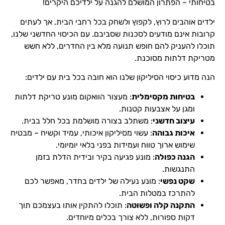
בטיחותי – הפתרון המושלם להגנה על ילדיכם היקרים!
ילדים אוהבים לרוץ, לקפוץ ולשחק בכל רחבי הבית, אך לעתים
קרובות אינם מודעים לסכנות שסביבם. עם הכיסוי החדשני שלנו,
תוכלו להעניק להם חופש תנועה מלא בין החדרים, ללא חשש
מטריקת דלתות מסוכנת.
הנה מדוע כיסוי הסיליקון שלנו הוא חובה בכל בית עם ילדים:
בטיחות מקסימלית
: מעצור הוואקום מונע טריקת דלתות
ומגן על אצבעות קטנות.
עיצוב חדשני
: משתלב בצורה מושלמת בכל חלל בבית.
איכות גבוהה
: עשוי מסיליקון איכותי, עמיד וקשיח – מבטיח
שימוש ארוך טווח ועמידות בפני בלאי יומיומי.
הגנה כפולה
: מונע פגיעה בקיר ובידית הדלת בזמן
התנגשות.
שקט נפשי
: מונע נעילה של ילדים בחדר, מאפשר לכם
להתרכז במטלות הבית.
התקנה קלה ופשוטה
: תוכלו להתקין אותו בעצמכם תוך
דקות ספורות, ללא צורך בכלים מיוחדים.